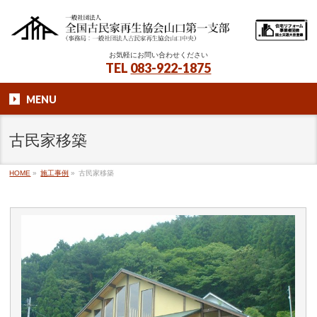
お気軽にお問い合わせください
TEL
083-922-1875
MENU
古民家移築
HOME
»
施工事例
»
古民家移築