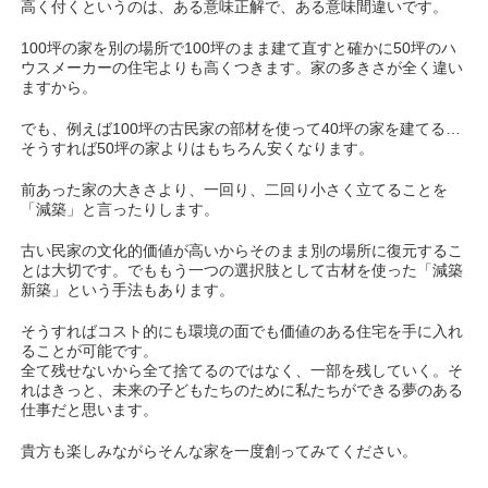
高く付くというのは、ある意味正解で、ある意味間違いです。
100坪の家を別の場所で100坪のまま建て直すと確かに50坪のハ
ウスメーカーの住宅よりも高くつきます。家の多きさが全く違い
ますから。
でも、例えば100坪の古民家の部材を使って40坪の家を建てる…
そうすれば50坪の家よりはもちろん安くなります。
前あった家の大きさより、一回り、二回り小さく立てることを
「減築」と言ったりします。
古い民家の文化的価値が高いからそのまま別の場所に復元するこ
とは大切です。でももう一つの選択肢として古材を使った「減築
新築」という手法もあります。
そうすればコスト的にも環境の面でも価値のある住宅を手に入れ
ることが可能です。
全て残せないから全て捨てるのではなく、一部を残していく。そ
れはきっと、未来の子どもたちのために私たちができる夢のある
仕事だと思います。
貴方も楽しみながらそんな家を一度創ってみてください。