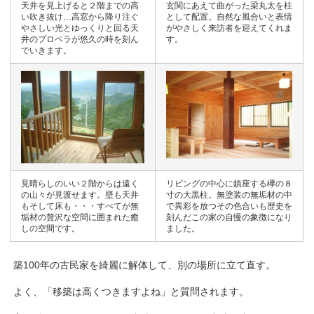
天井を見上げると２階までの高
玄関にあえて曲がった梁丸太を柱
い吹き抜け…高窓から降り注ぐ
として配置。自然な風合いと表情
やさしい光とゆっくりと回る天
がやさしく来訪者を迎えてくれま
井のプロペラが悠久の時を刻ん
す。
でいきます。
見晴らしのいい２階からは遠く
リビングの中心に鎮座する欅の８
の山々が見渡せます。壁も天井
寸の大黒柱。無塗装の無垢材の中
もそして床も・・・すべてが無
で異彩を放つその色合いも歴史を
垢材の贅沢な空間に囲まれた癒
刻んだこの家の自慢の象徴になり
しの空間です。
ました。
築100年の古民家を綺麗に解体して、別の場所に立て直す。
よく、「移築は高くつきますよね」と質問されます。